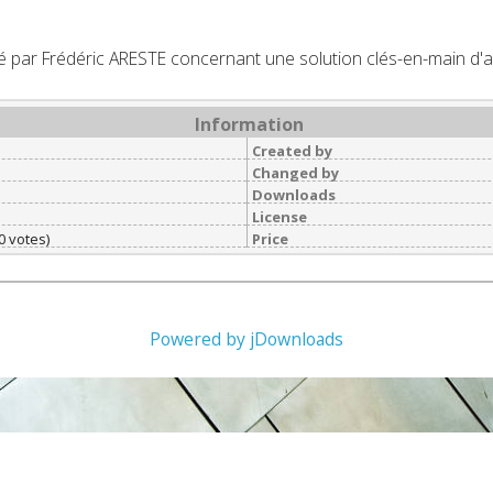
 par Frédéric ARESTE concernant une solution clés-en-main d'a
Information
Created by
Changed by
Downloads
License
0 votes)
Price
Powered by jDownloads