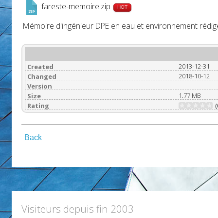
fareste-memoire.zip
HOT
Mémoire d'ingénieur DPE en eau et environnement rédigé
2013-12-31
Created
2018-10-12
Changed
Version
1.77 MB
Size
Rating
(
Back
Visiteurs depuis fin 2003