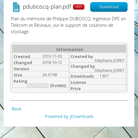
pduboscq-plan.pdf
Download
HOT
Plan du mémoire de Philippe DUBOSCQ, Ingénieur DPE en
Télécom et Réseaux, sur le support de solutions de
stockage.
Information
2013-11-03
Created
Created by
Stéphane JORET
2018-10-12
Changed
Changed by
Version
Stéphane JORET
26.47 KB
Size
1 837
Downloads
Rating
License
(0 votes)
Price
Back
Powered by jDownloads