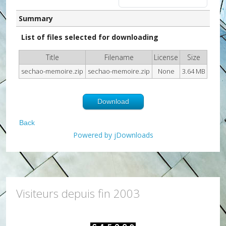
Summary
List of files selected for downloading
Title
Filename
License
Size
sechao-memoire.zip
sechao-memoire.zip
None
3.64 MB
Download
Back
Powered by jDownloads
Visiteurs depuis fin 2003