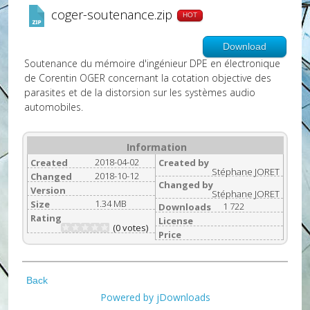
coger-soutenance.zip
HOT
Download
Soutenance du mémoire d'ingénieur DPE en électronique
de Corentin OGER concernant la cotation objective des
parasites et de la distorsion sur les systèmes audio
automobiles.
Information
2018-04-02
Created
Created by
Stéphane JORET
2018-10-12
Changed
Changed by
Version
Stéphane JORET
1.34 MB
Size
1 722
Downloads
Rating
License
(0 votes)
Price
Back
Powered by jDownloads