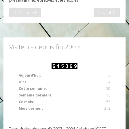
présentant les épreuves et les écoles.
Article précédent : Dossier d'inscription si l'on travaille pour 
Article suivant :
Précédent
Suivant
Visiteurs depuis fin 2003
Aujourd'hui:
6
Hier:
4
Cette semaine:
50
Semaine dernière:
15
Ce mois:
53
Mois dernier:
213
Tous droits réservés © 2003 - 2026 Stéphane JORET