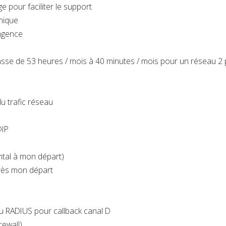
 pour faciliter le support
unique
agence
asse de 53 heures / mois à 40 minutes / mois pour un réseau 2
u trafic réseau
@IP
ntal à mon départ)
rès mon départ
u RADIUS pour callback canal D
rewall)