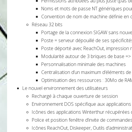
Permissions attribuées au plus juste (pas de
Noms et mots de passe NT génériques pour 
Convention de nom de machine définie en c
Réseau 32 bits
Portage de la connexion SIGAW sans nouvell
Poste = serveur dépouillé de ses spécificité
Poste déporté avec ReachOut, impression r
Modularité autour de 3 briques de base => p
Personnalisation minimale des machines
Centralisation d’un maximum d’éléments de 
Optimisation des ressources : 30Mo de RAM
Le nouvel environnement des utilisateurs
Rechargé à chaque ouverture de session
Environnement DOS spécifique aux applications
Icônes des applications Winterthur récupérées
Police et position fenêtre d’invite de commandes
Icônes ReachOut, Diskeeper, Outils d’administrat