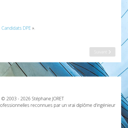
«
Candidats DPE
».
Article suivant : M
Suivant
s © 2003 - 2026 Stéphane JORET
fessionnelles reconnues par un vrai diplôme d'ingénieur