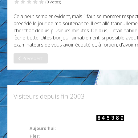
(0 Votes)
Cela peut sembler évident, mais il faut se montrer respectu
précédé le jour de ma soutenance. Il est allé tranquilleme
cherchait depuis plusieurs minutes. De plus, il était habil
lèche-botte. Dites bonjour aimablement, si possible avec l
examinateurs de vous avoir écouté et, à fortiori, d'avoir re
Article précédent : Tenue correcte exigée
Précédent
Visiteurs depuis fin 2003
Aujourd'hui:
Hier: