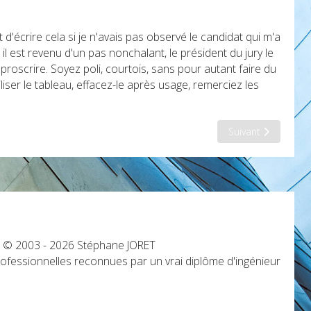
 d'écrire cela si je n'avais pas observé le candidat qui m'a
l est revenu d'un pas nonchalant, le président du jury le
 proscrire. Soyez poli, courtois, sans pour autant faire du
iser le tableau, effacez-le après usage, remerciez les
Article suivant : J
Suivant
s © 2003 - 2026 Stéphane JORET
fessionnelles reconnues par un vrai diplôme d'ingénieur